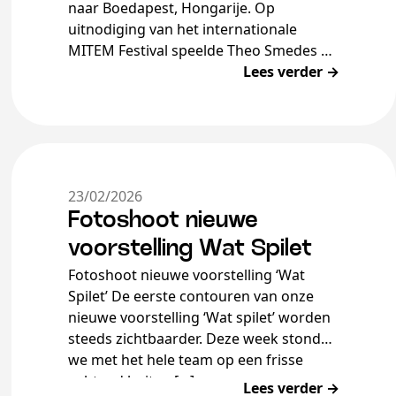
naar Boedapest, Hongarije. Op
uitnodiging van het internationale
MITEM Festival speelde Theo Smedes de
voorstelling in het Fries, met Hongaarse
Lees verder →
en Engelse boventiteling, in het…
23/02/2026
Fotoshoot nieuwe
voorstelling Wat Spilet
Fotoshoot nieuwe voorstelling ‘Wat
Spilet’ De eerste contouren van onze
nieuwe voorstelling ‘Wat spilet’ worden
steeds zichtbaarder. Deze week stonden
we met het hele team op een frisse
ochtend buiten […]
Lees verder →