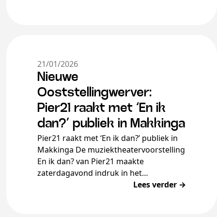
21/01/2026
Nieuwe
Ooststellingwerver:
Pier21 raakt met ‘En ik
dan?’ publiek in Makkinga
Pier21 raakt met ‘En ik dan?’ publiek in
Makkinga De muziektheatervoorstelling
En ik dan? van Pier21 maakte
zaterdagavond indruk in het
Grietenijhûs in Makkinga. In een volle
Lees verder →
dorpszaal bracht het […]