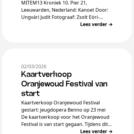
MITEM13 Kroniek 10. Pier 21,
Leeuwarden, Nederland: Kanoet Door:
Ungvári Judit Fotograaf: Zsolt Eöri-
Szabó Het Friestalige theater Pier 21 in
Lees verder →
Nederland sloot zich aan […]
02/03/2026
Kaartverkoop
Oranjewoud Festival van
start
Kaartverkoop Oranjewoud Festival
gestart: jeugdopera Benno op 23 mei
De kaartverkoop voor het Oranjewoud
Festival is van start gegaan. Tijdens dit
festival, dat jaarlijks plaatsvindt in de
Lees verder →