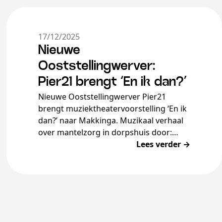
17/12/2025
Nieuwe
Ooststellingwerver:
Pier21 brengt ‘En ik dan?’
Nieuwe Ooststellingwerver Pier21
brengt muziektheatervoorstelling ‘En ik
dan?’ naar Makkinga. Muzikaal verhaal
over mantelzorg in dorpshuis door:
Jasper ’t Hooft Foto: FotoTekst.nl Het
Lees verder →
Grietenijhûs is er samen met Stichting
Kunstwerf […]