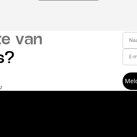
te van
s?
Meld
!