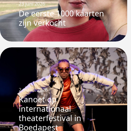
23 juni 2026
De eerste 1000 kaarten
zijn verkocht
2 maart 2026
Kanoet op
internationaal
theaterfestival in
Boedapest