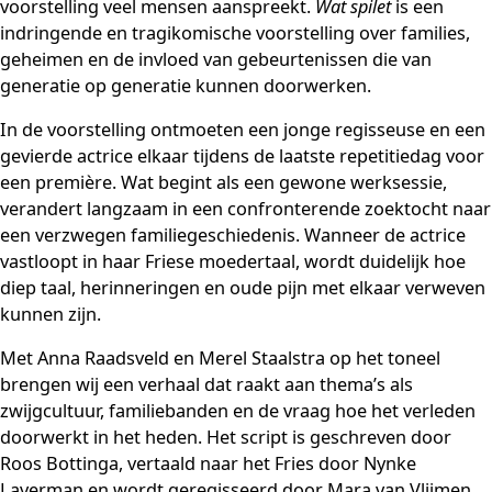
voorstelling veel mensen aanspreekt.
Wat spilet
is een
indringende en tragikomische voorstelling over families,
geheimen en de invloed van gebeurtenissen die van
generatie op generatie kunnen doorwerken.
In de voorstelling ontmoeten een jonge regisseuse en een
gevierde actrice elkaar tijdens de laatste repetitiedag voor
een première. Wat begint als een gewone werksessie,
verandert langzaam in een confronterende zoektocht naar
een verzwegen familiegeschiedenis. Wanneer de actrice
vastloopt in haar Friese moedertaal, wordt duidelijk hoe
diep taal, herinneringen en oude pijn met elkaar verweven
kunnen zijn.
Met Anna Raadsveld en Merel Staalstra op het toneel
brengen wij een verhaal dat raakt aan thema’s als
zwijgcultuur, familiebanden en de vraag hoe het verleden
doorwerkt in het heden. Het script is geschreven door
Roos Bottinga, vertaald naar het Fries door Nynke
Laverman en wordt geregisseerd door Mara van Vlijmen.