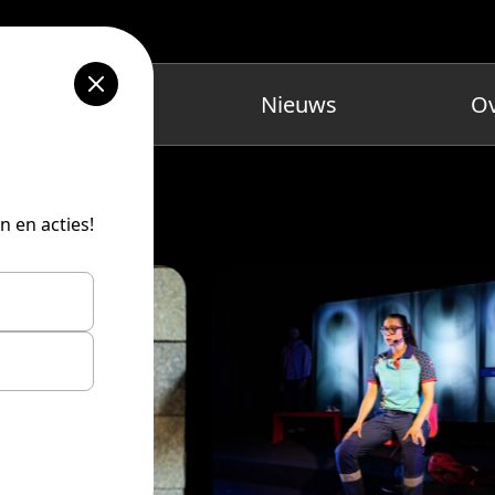
Agenda
Nieuws
Ov
n en acties!