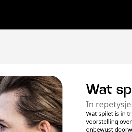
Wat spi
In repetysje
Wat spilet is in
voorstelling ove
onbewust doorwe