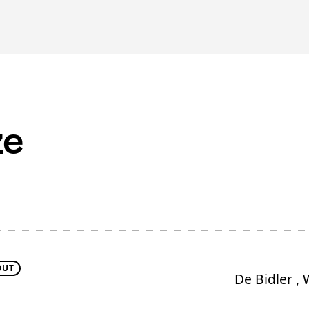
ze
OUT
De Bidler ,
W