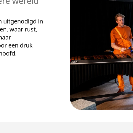
re wereld
 uitgenodigd in
n, waar rust,
 naar
oor een druk
hoofd.