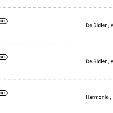
OUT
De Bidler ,
W
OUT
De Bidler ,
W
OUT
Harmonie ,