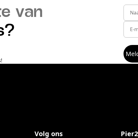
te van
s?
Meld
!
Volg ons
Pier