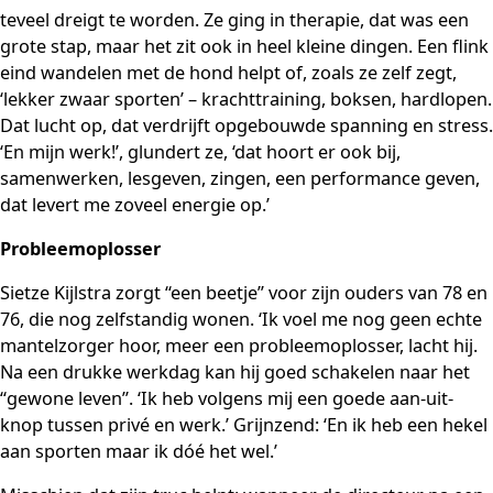
teveel dreigt te worden. Ze ging in therapie, dat was een
grote stap, maar het zit ook in heel kleine dingen. Een flink
eind wandelen met de hond helpt of, zoals ze zelf zegt,
‘lekker zwaar sporten’ – krachttraining, boksen, hardlopen.
Dat lucht op, dat verdrijft opgebouwde spanning en stress.
‘En mijn werk!’, glundert ze, ‘dat hoort er ook bij,
samenwerken, lesgeven, zingen, een performance geven,
dat levert me zoveel energie op.’
Probleemoplosser
Sietze Kijlstra zorgt “een beetje” voor zijn ouders van 78 en
76, die nog zelfstandig wonen. ‘Ik voel me nog geen echte
mantelzorger hoor, meer een probleemoplosser, lacht hij.
Na een drukke werkdag kan hij goed schakelen naar het
“gewone leven”. ‘Ik heb volgens mij een goede aan-uit-
knop tussen privé en werk.’ Grijnzend: ‘En ik heb een hekel
aan sporten maar ik dóé het wel.’