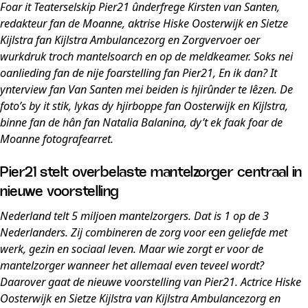
Foar it Teaterselskip Pier21 ûnderfrege Kirsten van Santen,
redakteur fan de Moanne, aktrise Hiske Oosterwijk en Sietze
Kijlstra fan Kijlstra Ambulancezorg en Zorgvervoer oer
wurkdruk troch mantelsoarch en op de meldkeamer. Soks nei
oanlieding fan de nije foarstelling fan Pier21, En ik dan? It
ynterview fan Van Santen mei beiden is hjirûnder te lêzen. De
foto’s by it stik, lykas dy hjirboppe fan Oosterwijk en Kijlstra,
binne fan de hân fan Natalia Balanina, dy’t ek faak foar de
Moanne fotografearret.
Pier21 stelt overbelaste mantelzorger centraal in
nieuwe voorstelling
Nederland telt 5 miljoen mantelzorgers. Dat is 1 op de 3
Nederlanders. Zij combineren de zorg voor een geliefde met
werk, gezin en sociaal leven. Maar wie zorgt er voor de
mantelzorger wanneer het allemaal even teveel wordt?
Daarover gaat de nieuwe voorstelling van Pier21. Actrice Hiske
Oosterwijk en Sietze Kijlstra van Kijlstra Ambulancezorg en