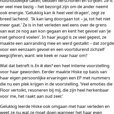
huishoudelijke taken; bedden verschonen en strijken. Ze is
er veel mee bezig – het bezorgd zijn om de ander neemt
ook energie. ‘Gelukkig kan ik heel veel dragen’, zegt ze
breed lachend. ‘Ik kan lang doorgaan tot – ja, tot het niet
meer gaat.’ Ze is in het verleden wel eens over de grens
van wat ze nog aan kon gegaan en kent het gevoel van ‘je
niet gehoord voelen’. In haar jeugd is ze veel gepest, ze
maakte een aanranding mee en werd gestalkt – dat zorgde
voor een eenzaam gevoel en een voortdurend zichzelf
wegcijferen, want: wie keek er naar haar om?
Wat dat betreft is
En ik dan?
een heel intieme voorstelling
voor haar geworden. Eerder maakte Hiske op basis van
haar eigen persoonlijke ervaringen een EP met nummers
die nu een plek krijgen in de voorstelling. ‘Veel emoties die
Floor vertolkt, resoneren bij mij, die zijn heel herkenbaar
voor me, het raakt aan oud zeer.’
Gelukkig leerde Hiske ook omgaan met haar verleden en
weet ze nu wat ze moet doen wanneer het haar even