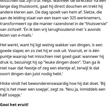
Misschien dat zijn truc helpt: wanneer de directeur na een
lange dag thuiskomt, gaat hij direct douchen en trekt hij
andere kleren aan. De dag spoelt van hem af. Sietze, die
aan de leiding staat van een team van 325 werknemers,
transformeert op die manier razendsnel in de “thuisversie”
van zichzelf. ‘Én ik ben vrij terughoudend met ’s avonds
lezen van e-mails.’
Het werkt, want hij ligt weinig wakker van dingen, is een
goede slaper, en zo ziet hij er ook uit. Vooruit, er is één
puntje waarop het misschien niet goed gaat: wanneer hij
druk is, bezuinigt hij op “leuke dingen doen”. ‘Dan ga ik
niet naar dat feestje of zeg een etentje af, terwijl ik dat
soort dingen dan juist nodig hebt.’
Hiske vindt het bewonderenswaardig hoe hij dat doet. ‘Bij
mij is het meer een soepje’, zegt ze. ‘Nou ja, inmiddels een
hálf soepje.’
Gooi het eruit!