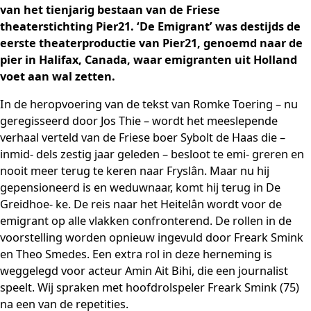
van het tienjarig bestaan van de Friese
theaterstichting Pier21. ‘De Emigrant’ was destijds de
eerste theaterproductie van Pier21, genoemd naar de
pier in Halifax, Canada, waar emigranten uit Holland
voet aan wal zetten.
In de heropvoering van de tekst van Romke Toering – nu
geregisseerd door Jos Thie – wordt het meeslepende
verhaal verteld van de Friese boer Sybolt de Haas die –
inmid- dels zestig jaar geleden – besloot te emi- greren en
nooit meer terug te keren naar Fryslân. Maar nu hij
gepensioneerd is en weduwnaar, komt hij terug in De
Greidhoe- ke. De reis naar het Heitelân wordt voor de
emigrant op alle vlakken confronterend. De rollen in de
voorstelling worden opnieuw ingevuld door Freark Smink
en Theo Smedes. Een extra rol in deze herneming is
weggelegd voor acteur Amin Ait Bihi, die een journalist
speelt. Wij spraken met hoofdrolspeler Freark Smink (75)
na een van de repetities.