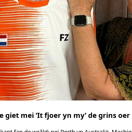
giet mei ‘It fjoer yn my’ de grins oer
are kant fan de wrâld: nei Perth yn Australië. Mach