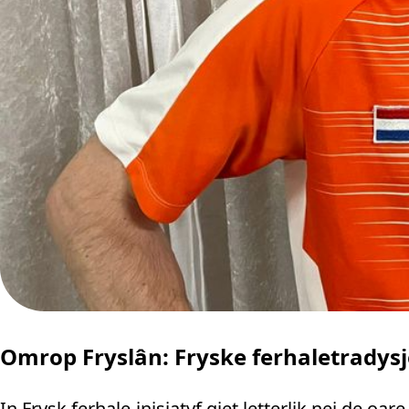
Omrop Fryslân: Fryske ferhaletradysje 
In Frysk ferhale-inisjatyf giet letterlik nei de o