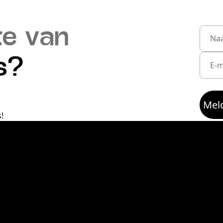
te van
s?
Meld
!