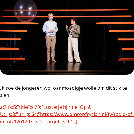
Ik soe de jongeren wol oanmoadigje wolle om dit stik te
sjen
a:3:{s:5:"title";s:29:"Lusterje hjir nei Op &
Ut";s:3:"url";s:64:"https://www.omropfryslan.nl/fy/radio/of
en-ut/1261207";s:6:"target";s:0:"";}