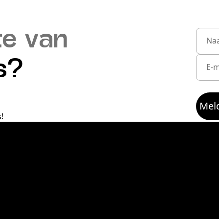
te van
s?
Meld
!