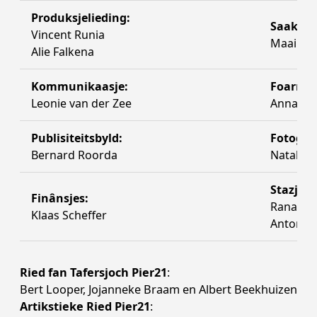
Produksjelieding:
Saaklike
Vincent Runia
Maaike 
Alie Falkena
Kommunikaasje:
Foarmj
Leonie van der Zee
Anna Wi
Publisiteitsbyld:
Fotogra
Bernard Roorda
Natalia 
Stazjêre
Finânsjes:
Rana Ab
Klaas Scheffer
Antonia
Ried fan Tafersjoch Pier21
:
Bert Looper, Jojanneke Braam en Albert Beekhuizen
Artikstieke Ried Pier21
: