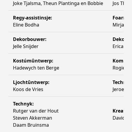
Joke Tjalsma, Theun Plantinga en Bobbie
Jos Thie
Regy-assistinsje:
Foarmj
Eline Bodha
Mirjam 
Dekorbouwer:
Dekorbo
Jelle Snijder
Erica Se
Kostúmûntwerp:
Komposy
Hadewych ten Berge
Rogier 
Ljochtûntwerp:
Technys
Koos de Vries
Jeroen v
Technyk:
Rutger van der Hout
Kreatyf 
Steven Akkerman
David Le
Daam Bruinsma