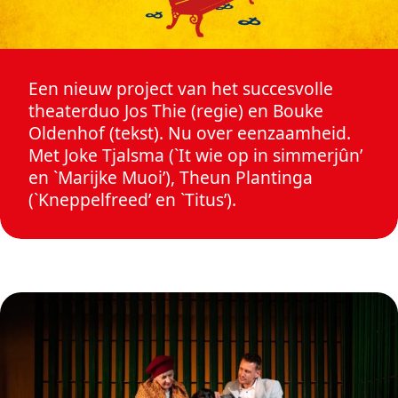
Een nieuw project van het succesvolle
theaterduo Jos Thie (regie) en Bouke
Oldenhof (tekst). Nu over eenzaamheid.
Met Joke Tjalsma (`It wie op in simmerjûn’
en `Marijke Muoi’), Theun Plantinga
(`Kneppelfreed’ en `Titus’).