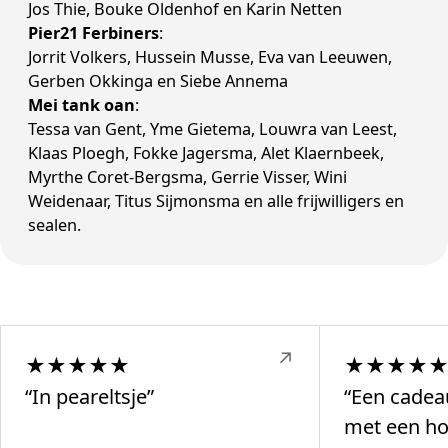
Jos Thie, Bouke Oldenhof en Karin Netten
Pier21 Ferbiners
:
Jorrit Volkers, Hussein Musse, Eva van Leeuwen,
Gerben Okkinga en Siebe Annema
Mei tank oan
:
Tessa van Gent, Yme Gietema, Louwra van Leest,
Klaas Ploegh, Fokke Jagersma, Alet Klaernbeek,
Myrthe Coret-Bergsma, Gerrie Visser, Wini
Weidenaar, Titus Sijmonsma en alle frijwilligers en
sealen.
↗
★
★
★
★
★
★
★
★
★
“In peareltsje”
“Een cadea
met een ho