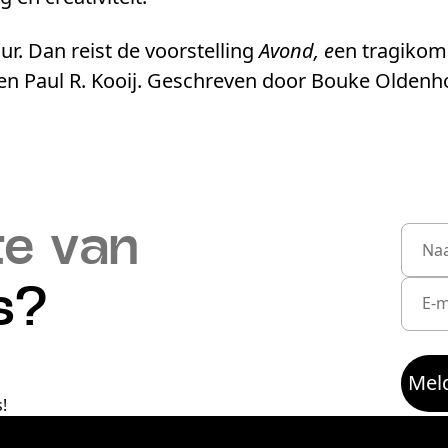
ur. Dan reist de voorstelling
Avond, e
en tragikome
en Paul R. Kooij. Geschreven door Bouke Oldenhof
te van
s?
Meld
!